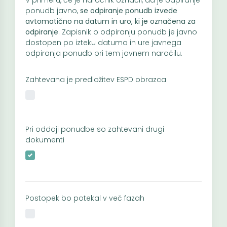
V primeru, če je naročnik označil, da je odpiranje
ponudb javno,
se odpiranje ponudb izvede
avtomatično na datum in uro, ki je označena za
odpiranje
. Zapisnik o odpiranju ponudb je javno
dostopen po izteku datuma in ure javnega
odpiranja ponudb pri tem javnem naročilu.
Zahtevana je predložitev ESPD obrazca
Pri oddaji ponudbe so zahtevani drugi
dokumenti
Postopek bo potekal v več fazah