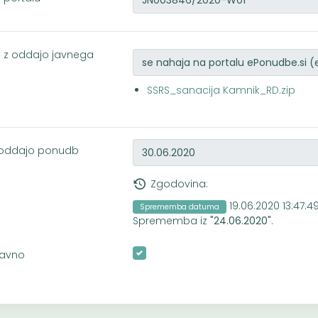
i z oddajo javnega
SSRS_sanacija Kamnik_RD.zip
a oddajo ponudb
Zgodovina:
19.06.2020 13:47:4
Sprememba datuma
Sprememba iz
"24.06.2020"
.
javno