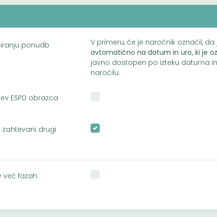
V primeru, če je naročnik označil, d
iranju ponudb
avtomatično na datum in uro, ki je o
javno dostopen po izteku datuma i
naročilu.
tev ESPD obrazca
 zahtevani drugi
v več fazah