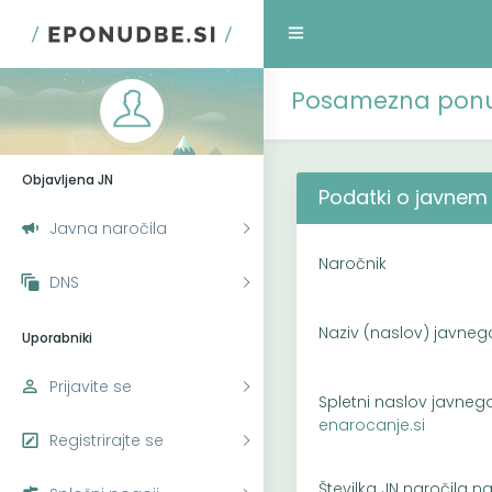
Posamezna pon
Objavljena JN
Podatki o javnem 
Javna naročila
Naročnik
DNS
Naziv (naslov) javneg
Uporabniki
Prijavite se
Spletni naslov javneg
enarocanje.si
Registrirajte se
Številka JN naročila n