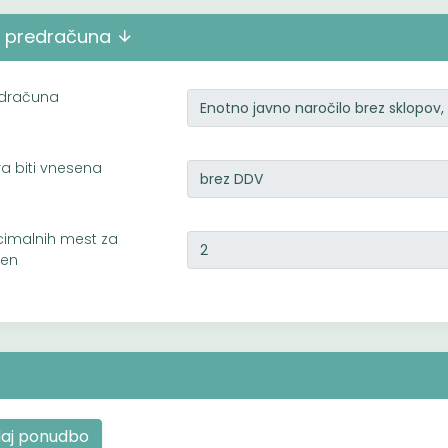
ve predračuna
edračuna
 biti vnesena
cimalnih mest za
cen
ddaj ponudbo