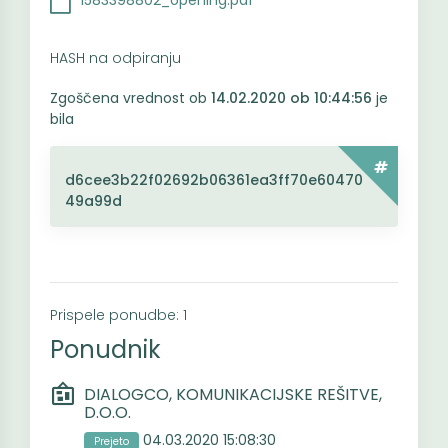
1583398802_opening.pdf
HASH na odpiranju
Zgoščena vrednost ob
14.02.2020 ob 10:44:56
je
bila
d6cee3b22f02692b06361ea3ff70e60470
49a99d
Prispele ponudbe: 1
Ponudnik
DIALOGCO, KOMUNIKACIJSKE REŠITVE,
D.O.O.
04.03.2020 15:08:30
Prejeto